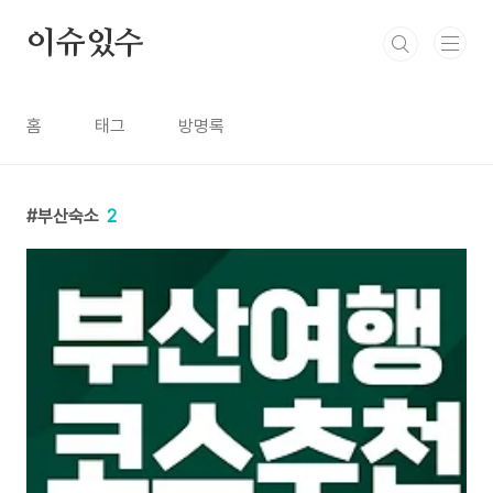
본문 바로가기
이슈있수
홈
태그
방명록
부산숙소
2