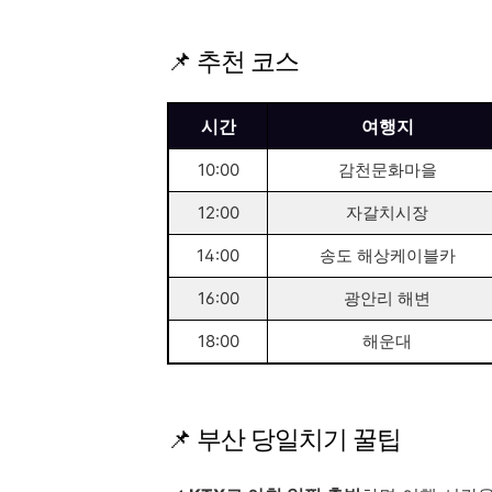
📌 추천 코스
시간
여행지
10:00
감천문화마을
12:00
자갈치시장
14:00
송도 해상케이블카
16:00
광안리 해변
18:00
해운대
📌 부산 당일치기 꿀팁