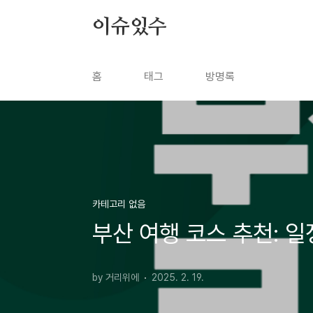
본문 바로가기
이슈있수
홈
태그
방명록
카테고리 없음
부산 여행 코스 추천: 
by 거리위에
2025. 2. 19.