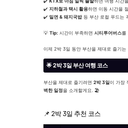
✔️
KTX로 아침 일찍 출발
하면 여행 시간을
✔️
지하철과 택시 활용
하면 이동 시간을 절
✔️
밀면 & 돼지국밥
등 부산 로컬 푸드는 꼭
💡
Tip:
시간이 부족하면
시티투어버스
를
이제 2박 3일 동안 부산을 제대로 즐기는 
🌟 2박 3일 부산 여행 코스
부산을 제대로 즐기려면
2박 3일
이 가장 
벽한 일정
을 소개할게요. 🏖️
📌 2박 3일 추천 코스