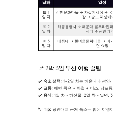
날짜
일정
📅 1
감천문화마을 → 자갈치시장 → 
일 차
장 → 송도 해상
📅 2
해동용궁사 → 해운대 블루라인파크
일 차
시티 → 광안리 
📅 3
태종대 → 흰여울문화마을 → 이기
일 차
면 쇼핑
📌 2박 3일 부산 여행 꿀팁
✔️
숙소 선택:
1~2일 차는 해운대나 광안리,
✔️
교통:
해변 쪽은 지하철 + 버스, 남포동
✔️
음식:
1일 차 - 해산물, 2일 차 - 밀면, 
💡
Tip:
광안대교 근처 숙소는 밤에 야경이 