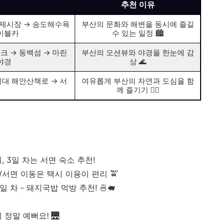
추천 이유
국제시장 → 송도해수욕
부산의 문화와 해변을 동시에 즐길
케이블카
수 있는 일정 🏙️
 → 동백섬 → 마린
부산의 오션뷰와 야경을 한눈에 감
야경
상 🌊
대 해안산책로 → 서
여유롭게 부산의 자연과 도심을 함
께 즐기기 🚶‍♂️
 3일 차는 서면 숙소 추천!
/서면 이동은 택시 이용이 편리 🚖
3일 차 - 돼지국밥 먹방 추천! 🍜🐖
정말 예뻐요! 🌉