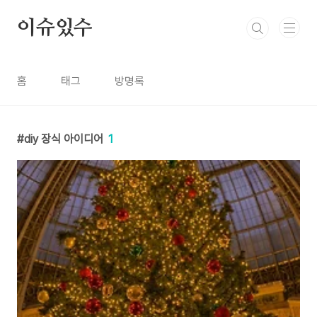
본문 바로가기
이슈있수
홈
태그
방명록
diy 장식 아이디어
1