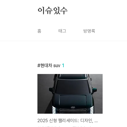
본문 바로가기
이슈있수
홈
태그
방명록
현대차 suv
1
2025 신형 팰리세이드: 디자인, 실내, 성능까지 완벽 분석 🚗✨