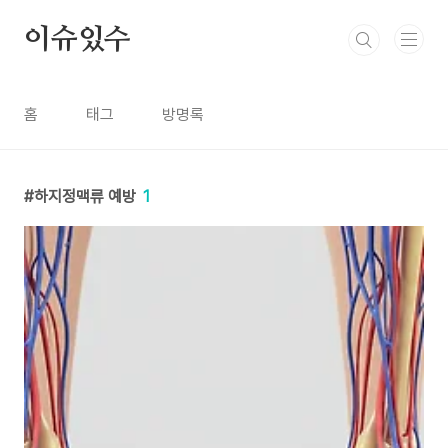
본문 바로가기
이슈있수
홈
태그
방명록
하지정맥류 예방
1