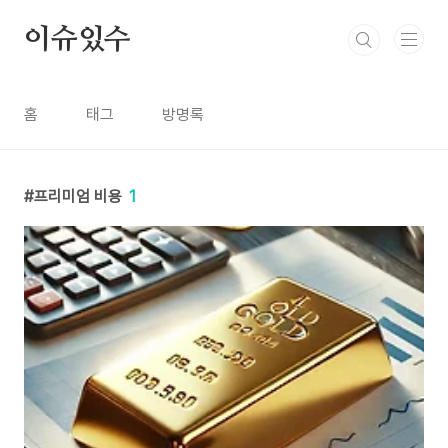
본문 바로가기
이슈있수
홈
태그
방명록
프리미엄 비용
1