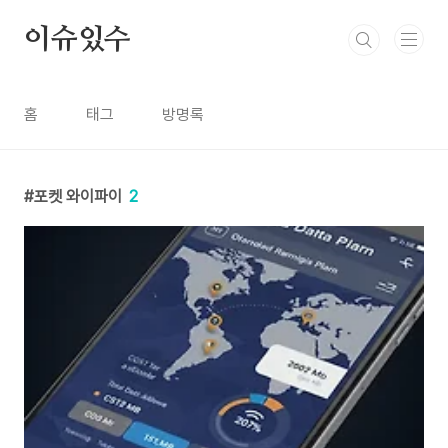
본문 바로가기
이슈있수
홈
태그
방명록
포켓 와이파이
2