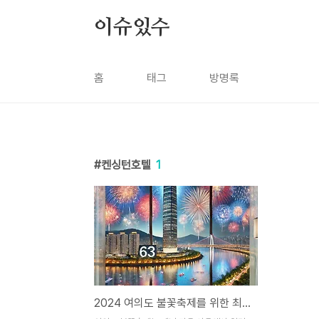
본문 바로가기
이슈있수
홈
태그
방명록
켄싱턴호텔
1
2024 여의도 불꽃축제를 위한 최적의 호텔 추천 가이드