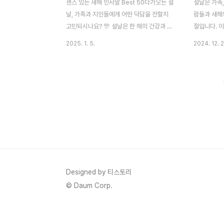
센스 있는 새해 인사말 Best 50다가오는 설
설날은 가족,
날, 가족과 지인들에게 어떤 덕담을 전할지
람들과 새해
고민되시나요? 🎊 설날은 한 해의 건강과 행
절입니다. 
복을 기원하며 따뜻한 인사를 나누는 특별한
인사말과 현
2025. 1. 5.
2024. 12. 2
명절입니다. 하지만 진심을 담으면서도 감동
용해보세요.
을 줄 덕담을 떠올리기가 쉽지 않죠. 🌟이 글
디가 따뜻한 
에서는 2025년 설날에 딱 맞는 센스 있고 정
전통적인 새해
감 어린 덕담을 상황별로 소개합니다. 부모
으세요."가
님, 친구, 직장 동료 등 누구에게나 활용할 수
인사말로, 
있는 맞춤형 인사말로 특별한 새해를 맞이하
있습니다. 
세요! 💌🏡 가족에게 전하는 설날 덕담가족
에게나 전하기
은 설날 덕담의 시작과 끝입니다. 가족의 건
두 건강과 
강과 행복을 빌며 따뜻한 마음을 전하세요.1.
족의 안녕과
부모님께"새해에는 부모님께서 더 건강하시
니다. 설날 
고 행복한 한 해 보내시길 기원합니다. 사랑
하며 존경과
Designed by 티스토리
합니다, 부모님! 🙏""2025년에도 부모님께
니다.📜 "
© Daum Corp.
자주 ..
바랍니..