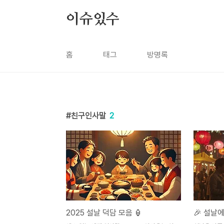
본문 바로가기
이슈있수
홈
태그
방명록
친구인사말
2
2025 설날 덕담 모음 🏮