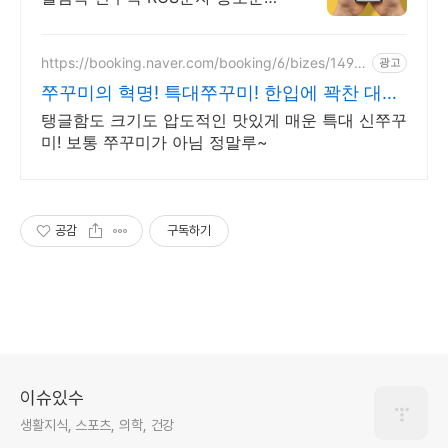
알림문자 공지문자
https://booking.naver.com/booking/6/bizes/1494
광고
639
쭈꾸미의 혁명! 특대쭈꾸미! 한입에 꽉찬 대왕
신쭈꾸미!
탱글함도 크기도 압도적인 맛있게 매운 특대 신쭈꾸
미! 보통 쭈꾸미가 아님 정말루~
공감
구독하기
이슈있수
생활지식, 스포츠, 의학, 건강