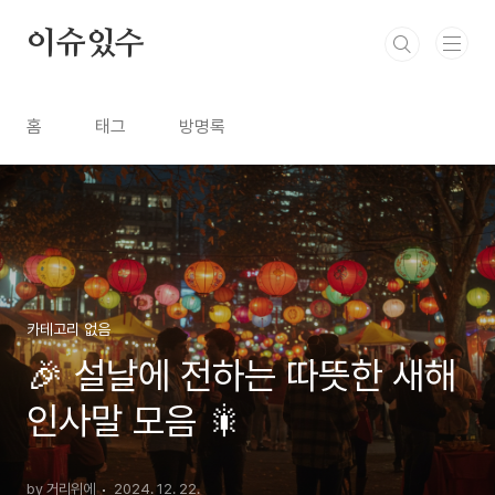
본문 바로가기
이슈있수
홈
태그
방명록
카테고리 없음
🎉 설날에 전하는 따뜻한 새해
인사말 모음 🎇
by 거리위에
2024. 12. 22.