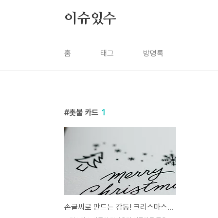
본문 바로가기
이슈있수
홈
태그
방명록
촛불 카드
1
손글씨로 만드는 감동! 크리스마스 카드 DIY 아이디어 BEST 5 🎄✨