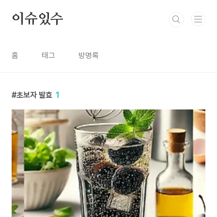
본문 바로가기
이슈있수
홈
태그
방명록
초보자 발효
1