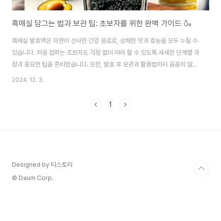
흑매실 담그는 법과 보관 팁: 초보자를 위한 완벽 가이드 🍶
흑매실 발효액은 자연이 선사한 건강 음료로, 상쾌한 맛과 효능을 모두 누릴 수
있습니다. 처음 접하는 초보자도 걱정 없이 따라 할 수 있도록 세세한 단계별 과
정과 중요한 팁을 준비했습니다. 또한, 발효 후 보관과 활용법까지 꼼꼼히 알려
드릴 테니, 시작부터 끝까지 함께해 보세요! 🌟1. 흑매실 발효액의 준비물 🛠️흑
2024. 12. 3.
매실 발효액을 만들기 위해 필요한 재료와 도구는 간단하며, 준비 과정에서 중
요한 포인트를 짚어드립니다. 무엇보다 위생 관리와 재료의 신선도가 성공의
1
핵심입니다.준비물 체크리스트흑매실: 5kg (익고 단단하며 상처 없는 것 선택)
설탕: 5kg (흑설탕을 사용하면 풍미가 더 깊어집니다)유리병: 10L 이상의 크
기로 뚜껑이 밀폐 가능한 것소독용 알코올: 병 내부 세척용고무장갑 및 주걱: 위
생적이고..
Designed by 티스토리
© Daum Corp.