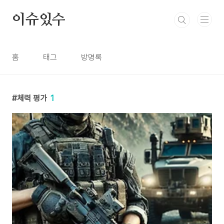
본문 바로가기
이슈있수
홈
태그
방명록
체력 평가
1