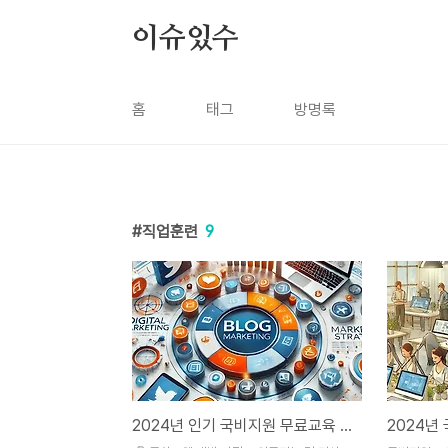
본문 바로가기
이슈있수
홈
태그
방명록
직업훈련
9
2024년 인기 국비지원 무료교육 과정 TOP 5: 취업에 도움 되는 프로그램