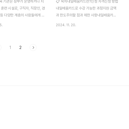
육 기관은 정부가 운영하거나 지
📋 목차내일배움카드란?신청 자격신청 방법
 훈련 시설로, 구직자, 직장인, 경
내일배움카드로 수강 가능한 과정지원 금액
 등 다양한 계층의 사람들에게 무
과 한도주의할 점과 제한 사항내일배움카드
렴한 비용으로 직업 교육을 제공합
활용 팁내일배움카드 FAQ내일배움카드는
5.
2024. 11. 20.
한 기관은 취업률을 높이고 산업계
직업 훈련과 자기 계발을 희망하는 국민 누구
 인재를 양성하는 데 중점을 두고
나 활용할 수 있는 고용노동부의 대표적인 지
국비지원 교육은 고용노동부의 국
원 프로그램으로, 경제적 부담을 줄이고 취업
1
2
드, 취업성공패키지와 같은 지
과 경력 개발을 돕는 데 초점을 맞추고 있습
계되며, IT, 디자인, 제조업, 서비
니다. 자격 요건을 충족하면 다양한 혜택과
한 분야의 실무 중심 교육을 제
함께 자신에게 맞는 직업 훈련 기회를 제공받
2024년에도 교육 프로그램과 훈
을 수 있어 현대사회에서 점차 중요성이 부각
욱 강화되어, 선택할 수 있는 국
되고 있습니다.내일배움카드란?내일배움카
 기관의 폭이 넓어졌습니다.📚
드는 고용노동부에서 제공하는 직업 훈련 지
육 기관 선정 기준국비지원 교육
원 프로그램으로, 국민 누구나 능력 개발과
할 때는 아래의 요소들을 고려해
취업 준비에 도움을 받을 수 있도록 설계된
. 교육 과정의 전문성기관이 제공
제도입니다. 이 카드는 취업 준비생뿐만 아니
산업..
라 재직자, 자영업자 등 다양한 계층의 사람..