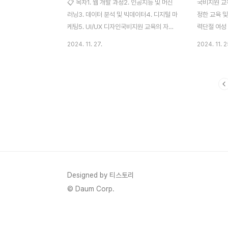
📋 목차1. 웹 개발 과정2. 인공지능 및 머신
국비지원 교
러닝3. 데이터 분석 및 빅데이터4. 디지털 마
정한 교육 및
케팅5. UI/UX 디자인국비지원 교육의 자격
력단절 여성
요건취업 지원과 혜택자주 묻는 질문 FAQ국
료 또는 저
2024. 11. 27.
2024. 11. 2
비지원 무료교육 과정은 경제적 부담 없이 전
니다. 이러
문 기술을 습득하며 취업 준비를 돕는 유용한
가 요구하는
도구입니다. 2024년에는 기술 발전과 디지
있습니다. 
털 트렌드에 맞춰 다양한 프로그램이 제공되
민내일배움카
어, 특히 취업 시장에서 요구하는 실질적인
원 정책과 연
스킬을 집중적으로 배울 수 있는 기회를 제공
스업 등 다양
합니다. 아래에서는 인기 있는 세 가지 과정
공합니다. 
을 살펴보겠습니다. 1. 웹 개발 과정: 디지털
련 품질이 더
세상의 기반을 다지다웹 개발 과정은 초보자
비지원 교육
부터 실무자까지 누구나 참여할 수 있는 유연
국비지원 교
한 학습 프로그램입니다. 이 과정은 HTML,
기관을 선택
Designed by 티스토리
CSS, JavaScript와 같은 기본 언어에서..
야 합니다.1
© Daum Corp.
하는 과정이 