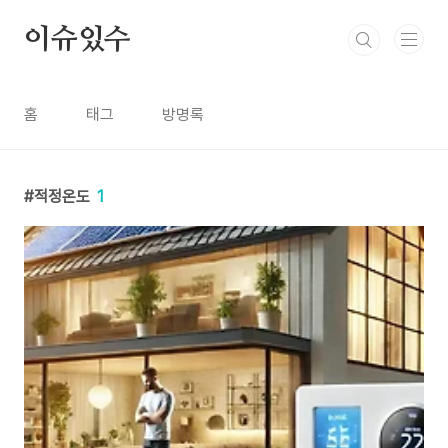
본문 바로가기
이슈있수
홈
태그
방명록
적정온도
1