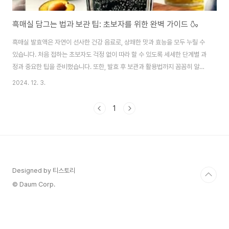
흑매실 담그는 법과 보관 팁: 초보자를 위한 완벽 가이드 🍶
흑매실 발효액은 자연이 선사한 건강 음료로, 상쾌한 맛과 효능을 모두 누릴 수
있습니다. 처음 접하는 초보자도 걱정 없이 따라 할 수 있도록 세세한 단계별 과
정과 중요한 팁을 준비했습니다. 또한, 발효 후 보관과 활용법까지 꼼꼼히 알려
드릴 테니, 시작부터 끝까지 함께해 보세요! 🌟1. 흑매실 발효액의 준비물 🛠️흑
2024. 12. 3.
매실 발효액을 만들기 위해 필요한 재료와 도구는 간단하며, 준비 과정에서 중
요한 포인트를 짚어드립니다. 무엇보다 위생 관리와 재료의 신선도가 성공의
1
핵심입니다.준비물 체크리스트흑매실: 5kg (익고 단단하며 상처 없는 것 선택)
설탕: 5kg (흑설탕을 사용하면 풍미가 더 깊어집니다)유리병: 10L 이상의 크
기로 뚜껑이 밀폐 가능한 것소독용 알코올: 병 내부 세척용고무장갑 및 주걱: 위
생적이고..
Designed by 티스토리
© Daum Corp.