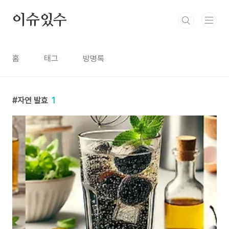
본문 바로가기
이슈있수
홈
태그
방명록
자연 발효
1