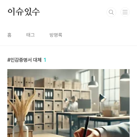
본문 바로가기
이슈있수
홈
태그
방명록
인감증명서 대체
1