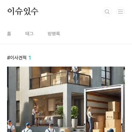
본문 바로가기
이슈있수
홈
태그
방명록
이사견적
1