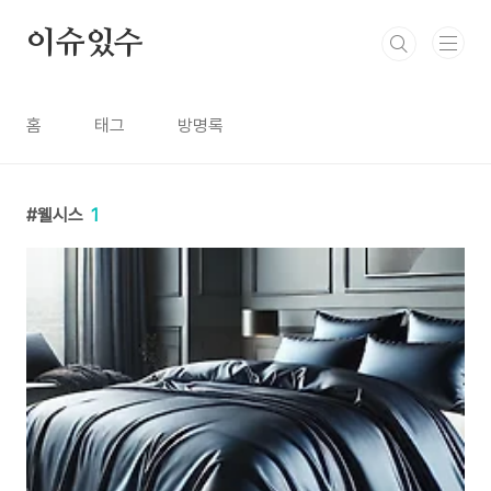
본문 바로가기
이슈있수
홈
태그
방명록
웰시스
1