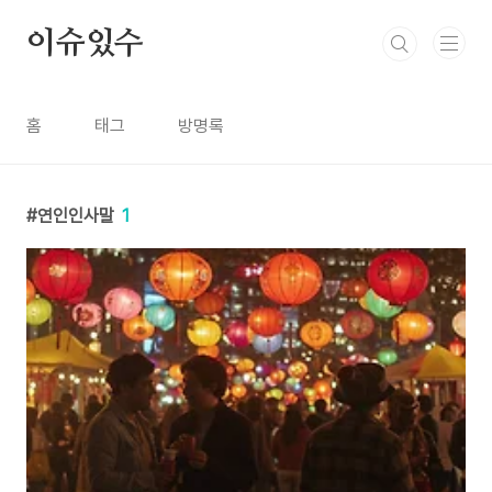
본문 바로가기
이슈있수
홈
태그
방명록
연인인사말
1