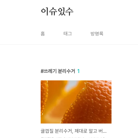
본문 바로가기
이슈있수
홈
태그
방명록
쓰레기 분리수거
1
귤껍질 분리수거, 제대로 알고 버리세요! 🍊