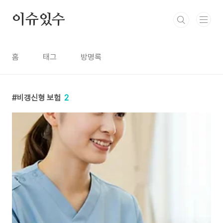
본문 바로가기
이슈있수
홈
태그
방명록
비갱신형 보험
2