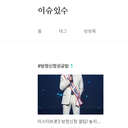
본문 바로가기
이슈있수
홈
태그
방명록
방청신청성공법
1
미스터트롯3 방청신청 꿀팁! 놓치면 후회할 필수 정보 🎤