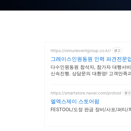
https://onnurieventgroup.co.kr/
광고
그레이스인원동원 인력 파견전문업
다수인원동원 참석자, 참가자 대행서비
신속진행. 상담문의 대환영! 고객만족
https://smartstore.naver.com/protool
광고
엘엑스제이 스토어팜
FESTOOL/도장 판금 장비/사포/퍼티/