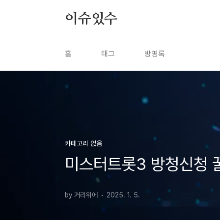
본문 바로가기
이슈있수
홈
태그
방명록
카테고리 없음
미스터트롯3 방청신청 꿀
by 거리위에
2025. 1. 5.