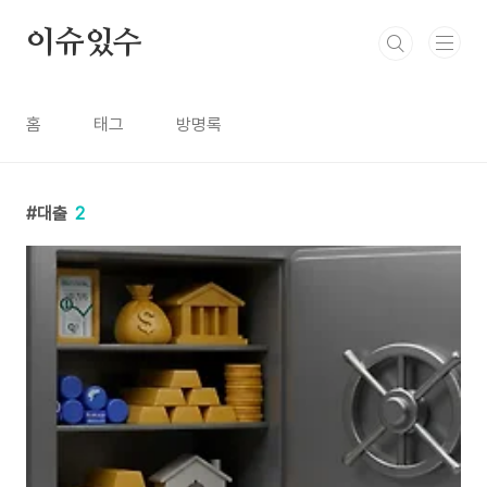
본문 바로가기
이슈있수
홈
태그
방명록
대출
2