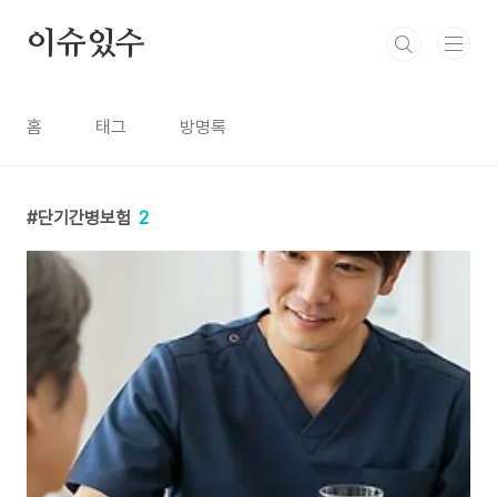
본문 바로가기
이슈있수
홈
태그
방명록
단기간병보험
2