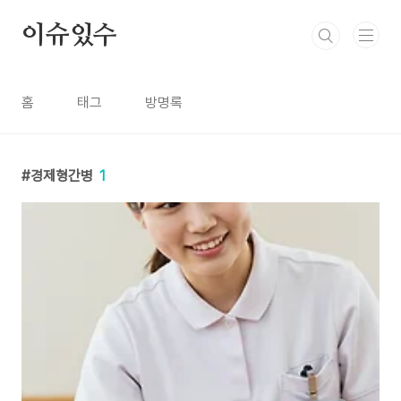
본문 바로가기
이슈있수
홈
태그
방명록
경제형간병
1