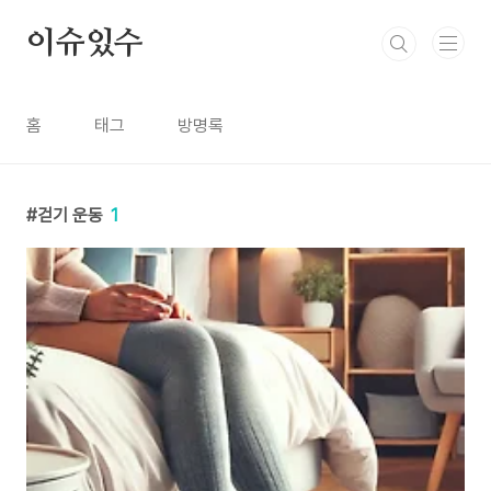
본문 바로가기
이슈있수
홈
태그
방명록
걷기 운동
1