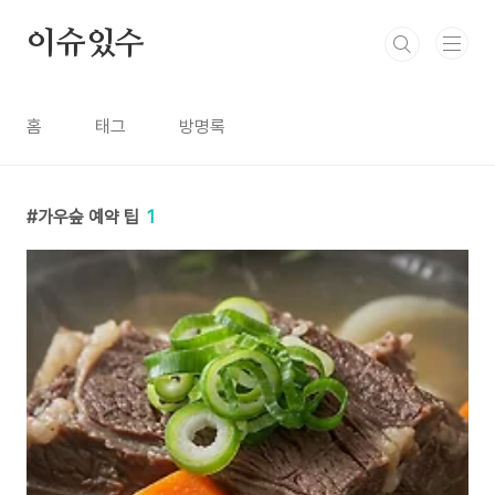
본문 바로가기
이슈있수
홈
태그
방명록
가우숲 예약 팁
1