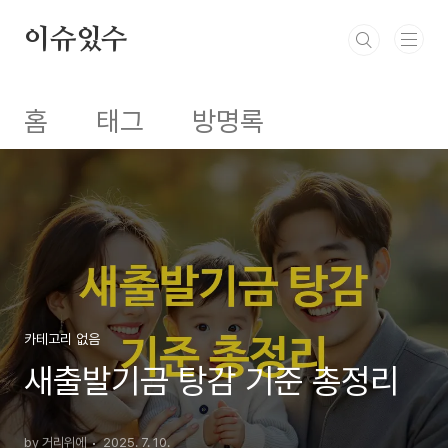
본문 바로가기
이슈있수
홈
태그
방명록
카테고리 없음
새출발기금 탕감 기준 총정리
by 거리위에
2025. 7. 10.