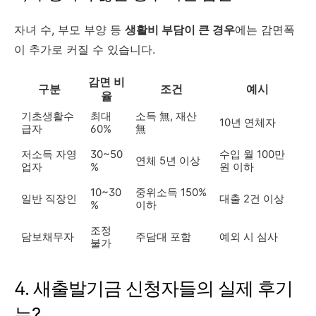
자녀 수, 부모 부양 등
생활비 부담이 큰 경우
에는 감면폭
이 추가로 커질 수 있습니다.
감면 비
구분
조건
예시
율
기초생활수
최대
소득 無, 재산
10년 연체자
급자
60%
無
저소득 자영
30~50
수입 월 100만
연체 5년 이상
업자
%
원 이하
10~30
중위소득 150%
일반 직장인
대출 2건 이상
%
이하
조정
담보채무자
주담대 포함
예외 시 심사
불가
4. 새출발기금 신청자들의 실제 후기
는?