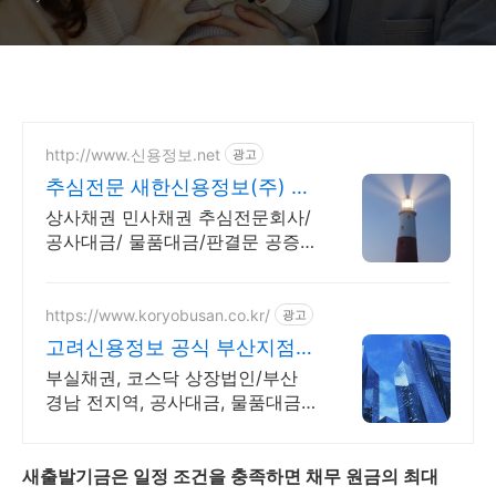
http://www.신용정보.net
광고
추심전문 새한신용정보(주) 선
수금없이 100%후불제보장
상사채권 민사채권 추심전문회사/
공사대금/ 물품대금/판결문 공증/
재산조사
https://www.koryobusan.co.kr/
광고
고려신용정보 공식 부산지점
당일접수 각종 미수금 상담!
부실채권, 코스닥 상장법인/부산
경남 전지역, 공사대금, 물품대금,
대여금 상거래 채권회수 전문
새출발기금은 일정 조건을 충족하면 채무 원금의 최대