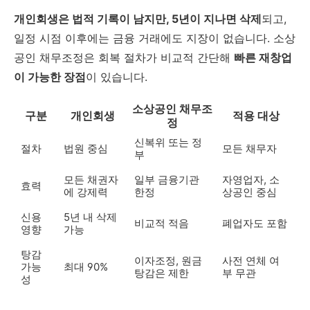
개인회생은 법적 기록이 남지만, 5년이 지나면 삭제
되고,
일정 시점 이후에는 금융 거래에도 지장이 없습니다. 소상
공인 채무조정은 회복 절차가 비교적 간단해
빠른 재창업
이 가능한 장점
이 있습니다.
소상공인 채무조
구분
개인회생
적용 대상
정
신복위 또는 정
절차
법원 중심
모든 채무자
부
모든 채권자
일부 금융기관
자영업자, 소
효력
에 강제력
한정
상공인 중심
신용
5년 내 삭제
비교적 적음
폐업자도 포함
영향
가능
탕감
이자조정, 원금
사전 연체 여
가능
최대 90%
탕감은 제한
부 무관
성