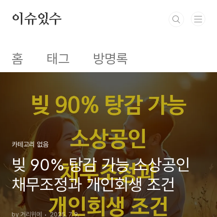
본문 바로가기
이슈있수
홈
태그
방명록
카테고리 없음
빚 90% 탕감 가능 소상공인
채무조정과 개인회생 조건
by 거리위에
2025. 7. 9.