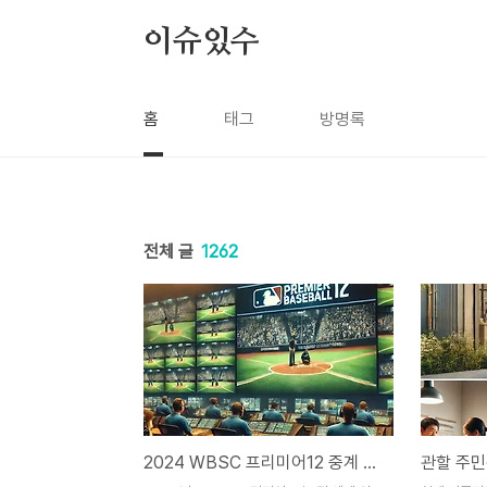
본문 바로가기
이슈있수
홈
태그
방명록
전체 글
1262
2024 WBSC 프리미어12 중계 및 경기 일정 안내
관할 주민