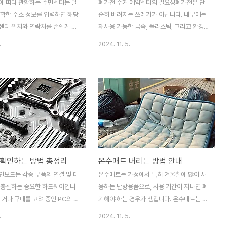
에 따라 관할하는 주민센터는 달
폐가전 수거 예약센터의 필요성폐가전은 단
정확한 주소 정보를 입력하면 해당
순히 버려지는 쓰레기가 아닙니다. 내부에는
센터 위치와 연락처를 손쉽게 확
재사용 가능한 금속, 플라스틱, 그리고 환경
습니다. 이 글에서는 도로명주소
적 가치를 지닌 다양한 부품들이 포함되어 있
.
2024. 11. 5.
juso.go.kr)를 활용해 관할 주
습니다. 만약 이를 일반 쓰레기와 함께 처리
는 방법을 단계별로 설명합니다.
할 경우, 귀중한 자원을 낭비할 뿐 아니라 중
 따라가면 자신이 속한 주민센터
금속 및 유해물질이 누출되어 심각한 환경 오
보를 간편하게 확인할 수 있습니
염을 초래할 위험이 있습니다. 냉장고, 세탁
소 사이트를 통해 관할 주민센터
기, 에어컨과 같은 대형 가전제품은 다양한
로명주소 사이트 접속하기가장 먼저
복합 재료로 구성되어 있어 자원으로서의 가
사이트에 접속합니다. 이 사이트
치가 크며, 잘못 처리될 경우 환경에 미치는
 주소 정보를 관리하는 공식 포털
부정적 영향이 더 클 수 있습니다. 이에 따라
가 주소를 검색하거나 확인할 수
폐가전 수거 예약센터의 필요성은 날로 커지
확인하는 방법 총정리
온수매트 버리는 방법 안내
 서비스를 제공합니다. 사이트는
고 있습니다. 이러한 시스템은 자원 순환과
 최신 정보를 제공하기 때문에 정
환경 보호의 중요한 역할을 담당하며, 자원의
인보드는 각종 부품의 연결 및 데
온수매트는 가정에서 특히 겨울철에 많이 사
입력이 가능하며, 행정구역 변경
효율적 활용을 돕는 필수적인 인프라로 자리
 총괄하는 중요한 하드웨어입니
용하는 난방용품으로, 사용 기간이 지나면 폐
트된 주소..
잡고 있습니다. 폐가전 수..
이거나 구매를 고려 중인 PC의 메
기해야 하는 경우가 생깁니다. 온수매트는 단
명과 사양을 확인하는 방법을 알
순히 생활 쓰레기로 버리기보다는 올바르게
.
2024. 11. 5.
업그레이드나 호환성 확인에 도움
처리해야 하는데, 이는 환경 보호와 자원 재