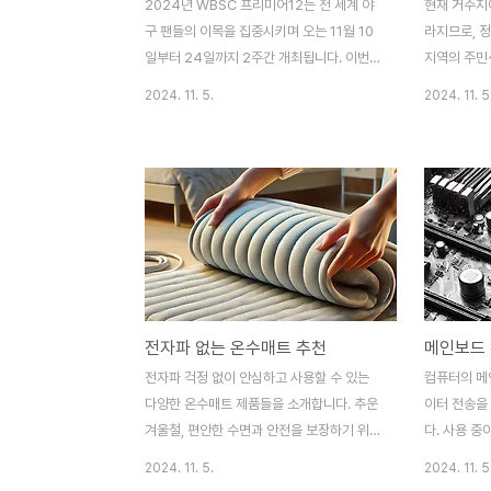
2024년 WBSC 프리미어12는 전 세계 야
현재 거주지
구 팬들의 이목을 집중시키며 오는 11월 10
라지므로, 
일부터 24일까지 2주간 개최됩니다. 이번
지역의 주민
대회는 국제 야구의 최강국들이 참가하여 올
인할 수 있
2024. 11. 5.
2024. 11. 5
림픽과 월드컵의 요소를 결합한 세계적인 야
사이트(www.
구 축제입니다. 특히 대한민국 대표팀은 B조
민센터를 찾
에 속해 치열한 경쟁을 펼치게 되며, 강력한
아래 절차를
야구 강국인 대만, 일본, 쿠바, 도미니카공화
의 위치 정
국, 호주와의 맞대결이 예정되어 있어 기대를
다.도로명주
모읍니다.한국 대표팀 경기 일정대한민국 대
찾기1. 도
표팀은 초반 조별리그에서 강력한 팀들을 상
도로명주소 
대로 경기를 펼칩니다. 아래는 한국 팀의 경
는 대한민국
기 일정입니다:11월 13일: 대한민국 vs 대만
로, 사용자
전자파 없는 온수매트 추천
메인보드 
(장소: 타이베이돔, 경기 시작 시간: 오후
있는 다양한
7:30)대만은 홈 이점을 안고 있는 강력한 상
주소에 대한
전자파 걱정 없이 안심하고 사용할 수 있는
컴퓨터의 메
대입니다. 대한민국은 승리를 위해 철저한 전
확한 주소 
다양한 온수매트 제품들을 소개합니다. 추운
이터 전송을
략이 필요합..
시에도 업데이
겨울철, 편안한 수면과 안전을 보장하기 위해
다. 사용 중
꼼꼼히 비교해보세요. 신뢰할 수 있는 인증과
인보드 모델
2024. 11. 5.
2024. 11. 5
혁신적인 기술을 바탕으로 한 다양한 온수매
고 있으면 