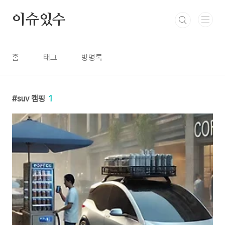
본문 바로가기
이슈있수
홈
태그
방명록
suv 캠핑
1