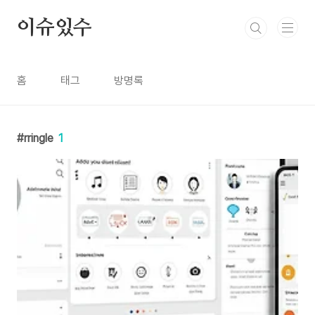
본문 바로가기
이슈있수
홈
태그
방명록
rringle
1