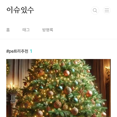
본문 바로가기
이슈있수
홈
태그
방명록
pe트리추천
1