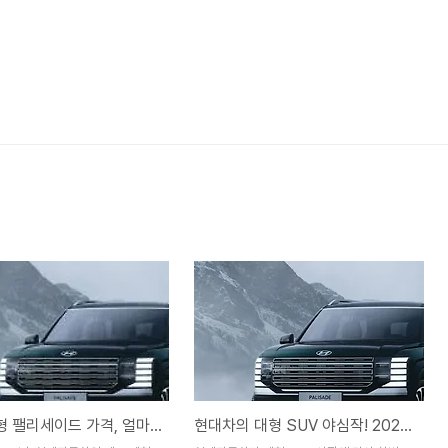
2025 신형 팰리세이드 가격, 얼마나 오를까? 🚗💰
현대차의 대형 SUV 야심작! 2025 신형 팰리세이드 첫인상 리뷰 🚘