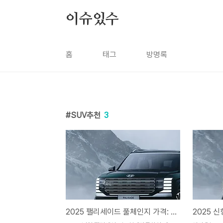
본문 바로가기
이슈있수
홈
태그
방명록
SUV추천
3
2025 팰리세이드 풀체인지 가격: 얼마나 달라졌을까? 🚗💰