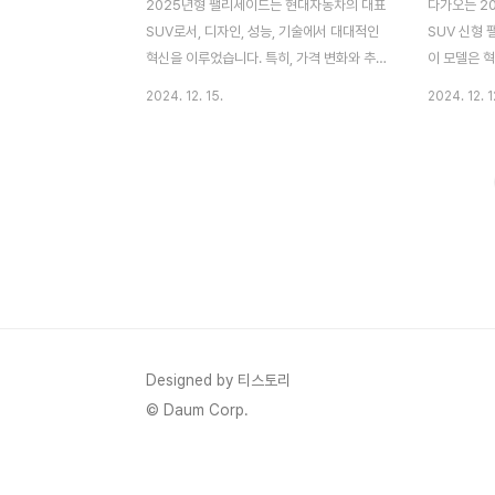
2025년형 팰리세이드는 현대자동차의 대표
다가오는 2
SUV로서, 디자인, 성능, 기술에서 대대적인
SUV 신형
혁신을 이루었습니다. 특히, 가격 변화와 추
이 모델은 
가된 옵션은 소비자들이 가장 궁금해하는 부
장해 많은 
2024. 12. 15.
2024. 12. 1
분 중 하나인데요. 이번 글에서는 2025 팰리
하지만 소비
세이드의 가격대, 가성비 분석, 업그레이드된
"가격은 얼
사양을 꼼꼼히 살펴보겠습니다.📌 2025 팰
다. 이번 글
리세이드 가격: 기본 트림부터 풀옵션까지현
예상 가격 
대자동차는 이번 2025 팰리세이드 모델에
핵심 정보를 
서 첨단 기술과 프리미엄 사양의 기본 적용을
세이드 가격,
강화하면서도 가격 인상을 최소화하려는 전
세이드의 가
략을 취했습니다.트림별 가격 비교 2024
견됩니다. 
팰리세이드 vs 2025 팰리세이드 💡 가격
경제 상황이
인상의 이유첨단 운전자 보조 시스템(ADAS)
과 사양 업
기본 탑재차선 유지 보조(LFA), 차로 변경 보
모델과 비교
Designed by 티스토리
조, 후측방 충돌방지 보조 등 안전 기술이 모
템을 제공할
© Daum Corp.
든 ..
레..