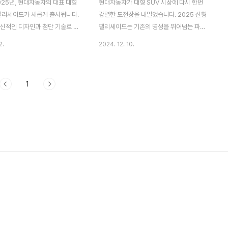
025년, 현대자동차의 대표 대형
현대자동차가 대형 SUV 시장에 다시 한번
 팰리세이드가 새롭게 출시됩니다.
강렬한 도전장을 내밀었습니다. 2025 신형
혁신적인 디자인과 첨단 기술로 무
팰리세이드는 기존의 명성을 뛰어넘는 파격
소비자들의 기대를 받고 있습니다.
적인 변화를 통해 돌아왔는데요. 새로운 디자
2.
2024. 12. 10.
자들에게 가장 큰 관심사는 바로
인, 혁신적인 기술, 그리고 한층 강화된 안전
마나 오를까?"라는 질문일 것입니
사양으로 대형 SUV 시장에서 다시 한번 주
에서는 2025 신형 팰리세이드의
목받고 있습니다.이번 리뷰에서는 2025 신
1
변동 요인과 소비자들이 알아야 할
형 팰리세이드의 외관, 내부, 기술 사양 등 주
분석합니다. 🚙💸1️⃣ 신형 팰리
요 특징을 살펴보고, 왜 이 차량이 현대자동
 왜 오를까? 🔍2025 신형 팰리
차의 야심작으로 불리는지 알아보겠습니다.
격 상승은 다양한 요인에 의해 예
🖼️ 외관 디자인: 더 강렬하고 세련된 첫인상
특히, 기술적 업그레이드와 글로벌
2025년형 팰리세이드는 한눈에 봐도 현대
 주요 이유로 꼽힙니다.첨단 기술
차의 최신 디자인 언어가 반영되어 있습니다.
그레이드신형 팰리세이드는 기존
외관은 대형 SUV의 위엄을 과시하며, 고급
해 한층 더 첨단화된 기능과 시스
스럽고 세련된 디테일로 시장의 트렌드를 선
 것으로 보입니다.자율주행 기술:
도합니다.프론트 그릴: 더 넓고 웅장한 디자
인을 채택해, 팰리세이..