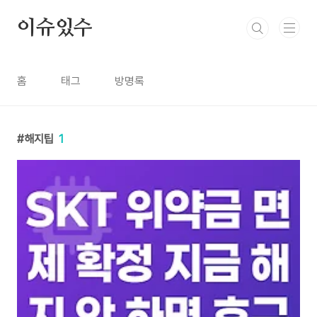
본문 바로가기
이슈있수
홈
태그
방명록
해지팁
1