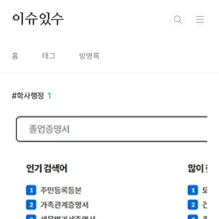
본문 바로가기
이슈있수
홈
태그
방명록
학사행정
1