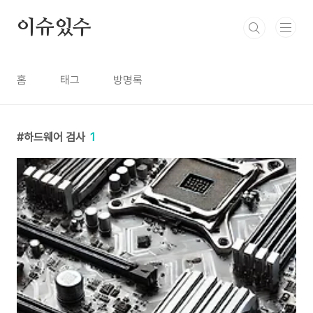
본문 바로가기
이슈있수
홈
태그
방명록
하드웨어 검사
1