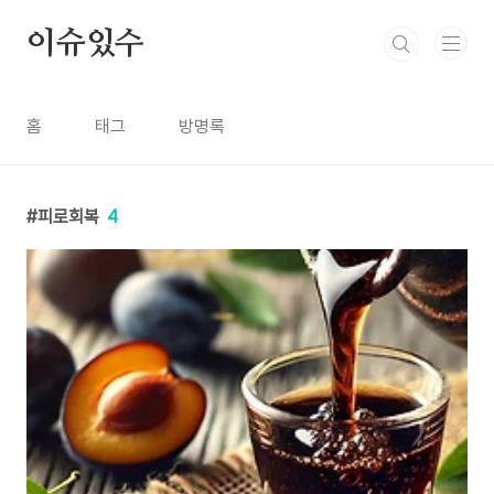
본문 바로가기
이슈있수
홈
태그
방명록
피로회복
4