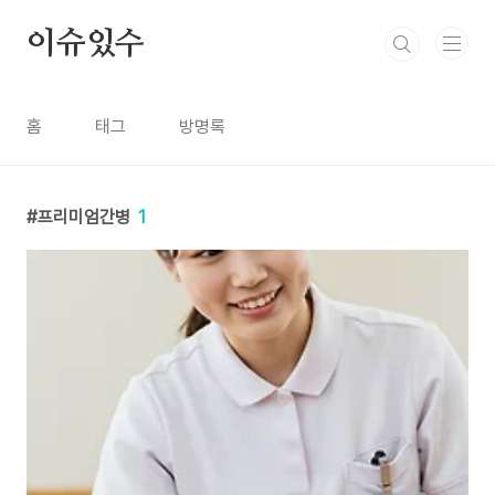
본문 바로가기
이슈있수
홈
태그
방명록
프리미엄간병
1