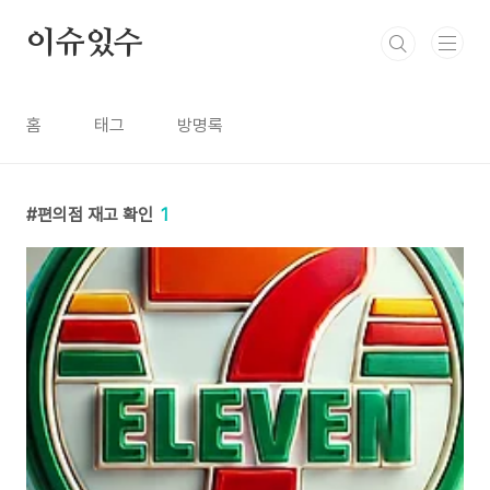
본문 바로가기
이슈있수
홈
태그
방명록
편의점 재고 확인
1