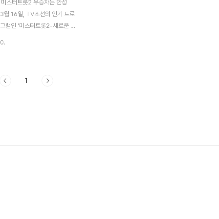
년 미스터트롯2 우승자는 안성
 3월 16일, TV조선의 인기 트로
로그램인 '미스터트롯2-새로운 전
에서 안성훈이 최종 우승을 차지했
0.
 마스터 총점 1288점, 온라인
00점, 실시간 문자 투표 1500점
 총 3488점이라는 경이로운 점
1
 올랐습니다. 이번 시즌의 경쟁이
다 치열했던 만큼, 안성훈의 우
꾸준한 노력과 진정성 넘치는 무대
루어진 값진 결과였습니다. 그는
 성장세를 보이며 청중의 마음을
 트로트계의 새로운 스타로 우뚝
 우승자 프로필: 안성훈이름: 안
 패티김의 ‘그대 내 친구여’우승
분의 사랑 덕분에 꿈을 이룰 수 있