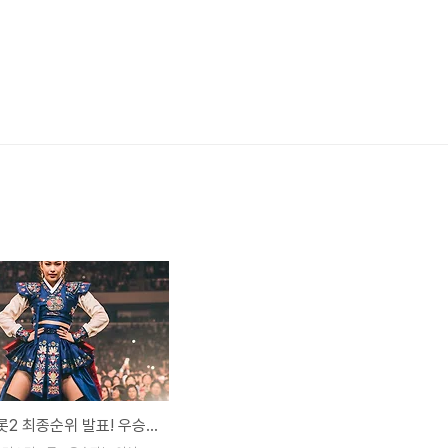
미스터트롯2 최종순위 발표! 우승자와 TOP7, 감동의 순간을 되짚다 🎤