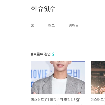
본문 바로가기
이슈있수
홈
태그
방명록
트로트 경연
2
미스터트롯1 최종순위 총정리! 🏆