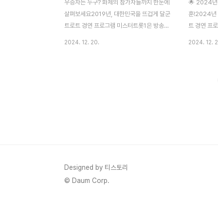
우승자는 누구? 화제의 참가자들까지 한눈에
🌟 2024
살펴보세요2019년, 대한민국을 뜨겁게 달군
훈!2024년
트로트 경연 프로그램 미스터트롯1은 방송
트 경연 프
당시 그야말로 센세이션을 일으켰습니다. 🎶
설의 시작'
2024. 12. 20.
2024. 12. 2
참가자들의 열정 가득한 무대와 진심 어린 노
습니다. 그는
래는 단순한 예능 프로그램을 넘어 국민적 사
응원 투표 7
랑을 받은 문화적 현상으로 자리 잡았습니다.
을 합산하여
최종 회에서는 참가자들의 피 말리는 경쟁 끝
수로 1위에
에 우승자가 발표되었고, 역대급 시청률 기록
그 어느 때보
을 세우며 대한민국 방송 역사에 길이 남을
승은 그의 
순간을 만들어냈죠.지금부터 미스터트롯1의
를 통해 이
최종 순위와 주요 참가자들이 남긴 발자취를
매회 놀라운
함께 따라가 보겠습니다.트로트 팬이라면 반
사로잡았고,
드시 알아야 할 이야기들로 가득 채워진 이
섰습니다.🏆
정리, 함께 시작해 볼까요? 🎤✨1️⃣ 미스터트
성훈대표 곡:
Designed by 티스토리
롯1 최종 우승자 - 임영웅 🌟미스터트롯1의
소감: “여러
© Daum Corp.
영예로운 최종 우승자..
었..