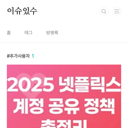
본문 바로가기
이슈있수
홈
태그
방명록
추가사용자
1