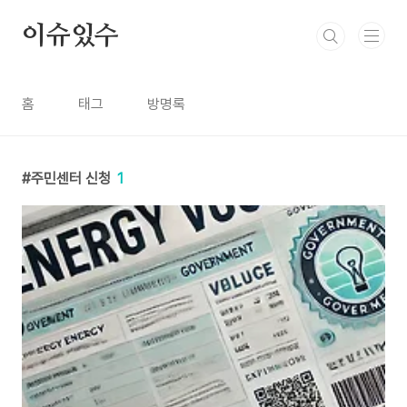
본문 바로가기
이슈있수
홈
태그
방명록
주민센터 신청
1