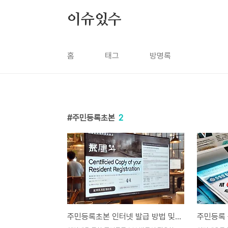
본문 바로가기
이슈있수
홈
태그
방명록
주민등록초본
2
주민등록초본 인터넷 발급 방법 및 절차 안내