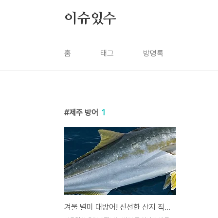
본문 바로가기
이슈있수
홈
태그
방명록
제주 방어
1
겨울 별미 대방어! 신선한 산지 직송 추천 BEST 5 🐟