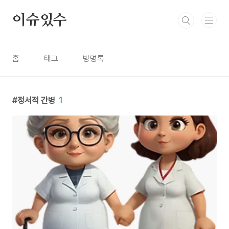
본문 바로가기
이슈있수
홈
태그
방명록
정서적 간병
1