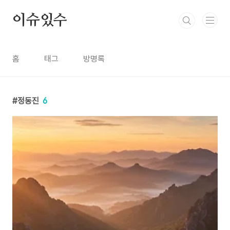
본문 바로가기
이슈있수
홈
태그
방명록
정동진
6