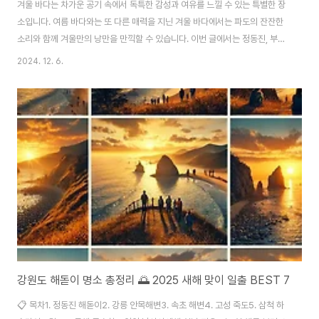
겨울 바다는 차가운 공기 속에서 독특한 감성과 여유를 느낄 수 있는 특별한 장
소입니다. 여름 바다와는 또 다른 매력을 지닌 겨울 바다에서는 파도의 잔잔한
소리와 함께 겨울만의 낭만을 만끽할 수 있습니다. 이번 글에서는 정동진, 부산,
대천 등 대표적인 겨울 바다 여행지에서 해돋이, 산책로, 맛집, 특별한 체험까지
2024. 12. 6.
즐길 수 있는 방법을 소개합니다. 완벽한 겨울 여행을 준비해보세요! 1. 정동진:
해돋이 후 아침 산책로와 감성 카페정동진 해돋이 명소와 즐길 거리정동진은
일출 명소로 손꼽히며, 태양이 수평선 위로 떠오르는 장관은 누구에게나 감동
을 선사합니다. 하지만 정동진의 매력은 해돋이에만 그치지 않습니다. 일출을
감상한 뒤에는 주변 산책로와 감성적인 공간들을 둘러보는 것도 좋습니다.정동
심곡 바다 부채길: ..
강원도 해돋이 명소 총정리 🌅 2025 새해 맞이 일출 BEST 7
📋 목차1. 정동진 해돋이2. 강릉 안목해변3. 속초 해변4. 고성 죽도5. 삼척 하