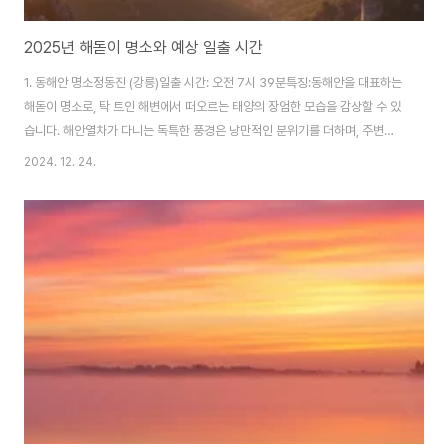
2025년 해돋이 명소와 예상 일출 시간
1. 동해안 명소정동진 (강릉)일출 시간: 오전 7시 39분특징:동해안을 대표하는
해돋이 명소로, 탁 트인 해변에서 떠오르는 태양의 장엄한 모습을 감상할 수 있
습니다. 해안열차가 다니는 독특한 풍경은 낭만적인 분위기를 더하며, 주변에
정동진 모래시계 공원이 있어 새해맞이 여행지로도 제격입니다.경포대 (강릉)
2024. 12. 24.
일출 시간: 오전 7시 40분특징:경포호와 동해가 어우러진 풍경 속에서 태양이
떠오르는 모습을 감상할 수 있습니다. 경포대는 가족 단위 여행객들에게 인기
가 높으며, 일출 후 경포호를 따라 산책하거나 주변 카페에서 아침을 즐길 수 있
어 새해 첫날을 풍요롭게 시작하기 좋습니다.울산 간절곶일출 시간: 오전 7시
31분특징:한국에서 새해 첫 해를 가장 먼저 볼 수 있는 장소 중 하나로, 해가 수
평선 위로 떠오..