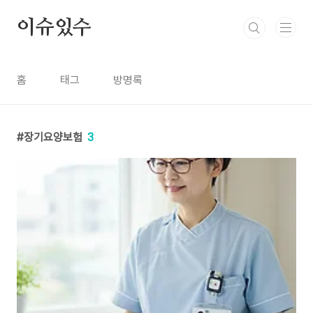
본문 바로가기
이슈있수
홈
태그
방명록
장기요양보험
3